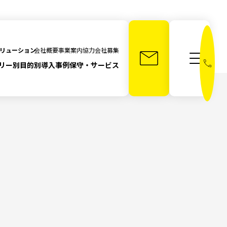
メニュー
リューション
会社概要
事業案内
協力会社募集
リー別
目的別
導入事例
保守・サービス