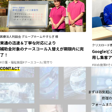
医療法人利田会 グループホームやすらぎ 様
東通の迅速＆丁寧な対応により
クリスロード商
補助金対象のナースコール入替えが期限内に完
Googl
了！
用し集客ア
#介護・福祉施設
#ナースコール/見守り
#Web施策
#そ
CONTACT
まずはお気軽
修理
フォームま