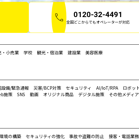
0120-32-4491
全国どこからでもオペレーターが対応
売・小売業
学校
観光・宿泊業
建設業
美容医療
送設備/緊急通報
災害/BCP対策
セキュリティ
AI/IoT/RPA
ロボッ
eb施策
SNS
動画
オリジナル商品
デジタル施策
その他メディア
環境の構築
セキュリティの強化
事故や盗難の防止
接客・電話業務