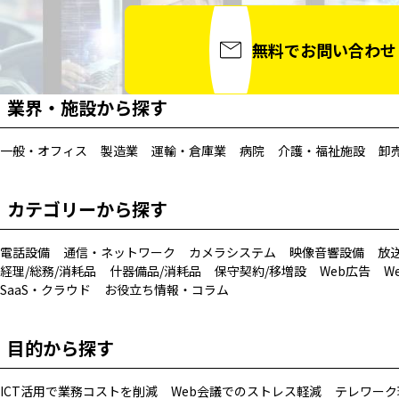
無料でお問い合わせ
業界・施設から探す
一般・オフィス
製造業
運輸・倉庫業
病院
介護・福祉施設
卸
カテゴリーから探す
電話設備
通信・ネットワーク
カメラシステム
映像音響設備
放
経理/総務/消耗品
什器備品/消耗品
保守契約/移増設
Web広告
W
SaaS・クラウド
お役立ち情報・コラム
目的から探す
ICT活用で業務コストを削減
Web会議でのストレス軽減
テレワーク