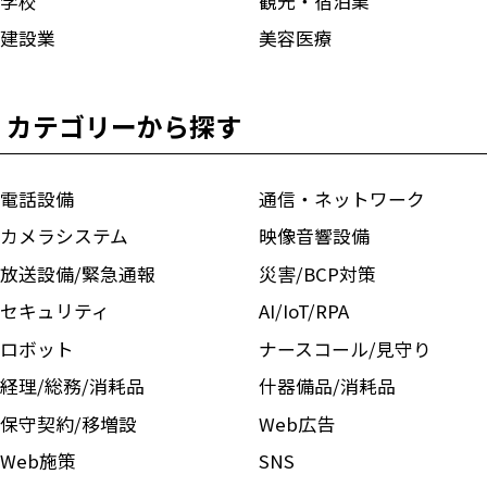
学校
観光・宿泊業
建設業
美容医療
カテゴリーから探す
電話設備
通信・ネットワーク
カメラシステム
映像音響設備
放送設備/緊急通報
災害/BCP対策
セキュリティ
AI/IoT/RPA
ロボット
ナースコール/見守り
経理/総務/消耗品
什器備品/消耗品
保守契約/移増設
Web広告
Web施策
SNS