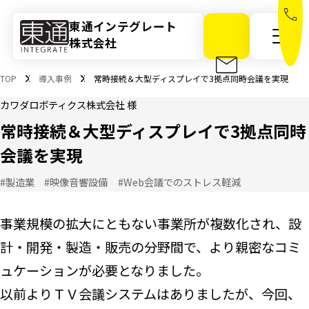
東通インテグレート
株式会社
メニ
TOP
導入事例
常時接続＆大型ディスプレイで3拠点同時会議を実現
カワダロボティクス株式会社 様
常時接続＆大型ディスプレイで3拠点同時
会議を実現
#製造業
#映像音響設備
#Web会議でのストレス軽減
事業規模の拡大にともない事業所が複数化され、設
計・開発・製造・販売の分野間で、より親密なコミ
ュケーションが必要となりました。
以前よりＴＶ会議システムはありましたが、今回、