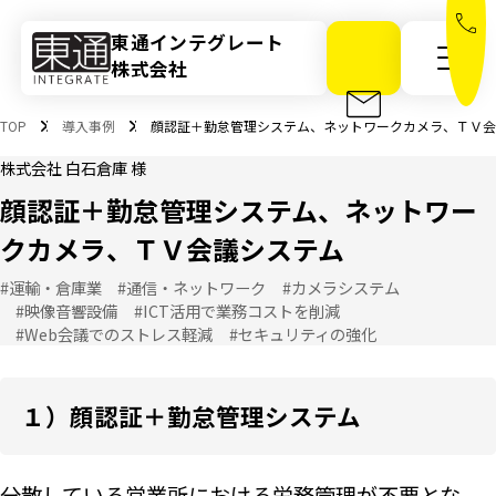
東通インテグレート
株式会社
メニ
TOP
導入事例
顔認証＋勤怠管理システム、ネットワークカメラ、ＴＶ
株式会社 白石倉庫 様
顔認証＋勤怠管理システム、ネットワー
クカメラ、ＴＶ会議システム
#運輸・倉庫業
#通信・ネットワーク
#カメラシステム
#映像音響設備
#ICT活用で業務コストを削減
#Web会議でのストレス軽減
#セキュリティの強化
１）顔認証＋勤怠管理システム
分散している営業所における労務管理が不要とな